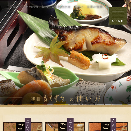
三重県、四日市のお食い初め、両家顔合わせ、お祝い、法事の食事、ラ
ンチ。個室がおすすめ