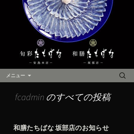
四日市にある「たちばな」は安島本店
と、坂部店の2店舗で和食・ふぐ料理・
四日市の和食・ふぐ料理の「た
仕出しを提供しております。旬の野菜
ちばな」のブログ
や近海の魚介類を中心に使用した料理
と、人数に合わせたた個室で、法事や
慶事や接待におすすめです。
コンテンツへ移動
検
メニュー
索:
fcadmin
のすべての投稿
和膳たちばな 坂部店のお知らせ